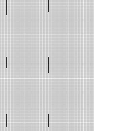
M. Simon ROCHER
Mme Emilie Briot
CE2D
CE2C
Mme Karen TAVARES
Mme Akila ROUAI
CM1A
CM1
B