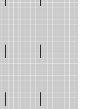
Mme Suzie IBRAHIM
Mme Nagla HUSSEIN
GSA
GSB
Mme Samar LOTFY
Mme Ines AL ARAAG
GSC
GSD