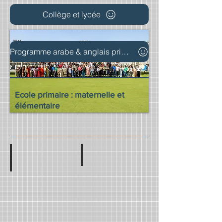
Collège et lycée
Programme arabe & anglais primaire
Ecole primaire : maternelle et
élémentaire
Mme Yasmine KARKOUR
Mme Sophie Khadr
PSB
PSA