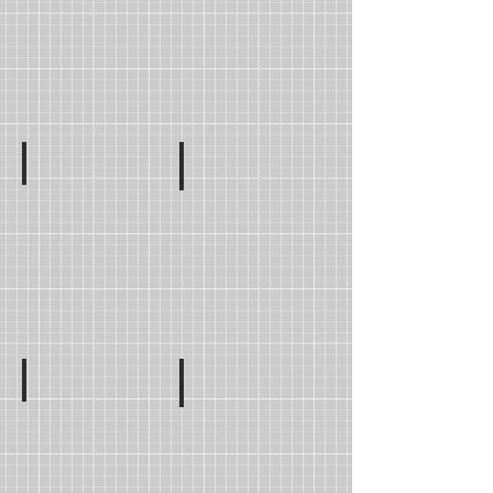
Berangère De La VILLEJEGU
Mme Fatiha AL SHAABI
GSB
CPA
Mme Frida AISSAOUI
Mme Laura TRIAIRE
CPB
CPC
Mme Orlane Stewenson
Mme Nouran BARAKAT
CPD
Suppléante