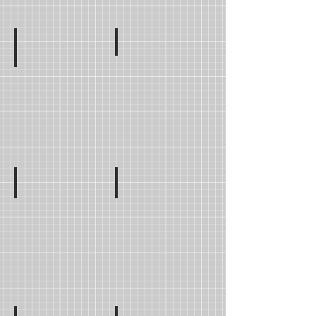
M. Steve KHOURY
Mme Sarah KACER
MSB
MSA
Mme Ondine ASFOUR
Loise HENRY
MSC
MSD