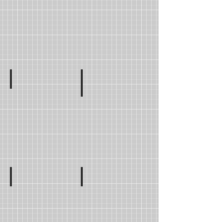
Mme Catherine Chatelain
Mme Nermine RAGHEB
CM1C
CM1D
Mme Dina ALZUBAIDI
Mme Ebla IDRIS
CM2A
CM2B
Mme Asma ABOARAB
M. Gabin HAGOPIAN
CM2C
CM2D