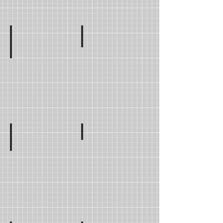
Mme Margaux STEPHAN
CE1D
Mme Lisa Marie BARA
CE1C
M. Said BALOUZEH
CE2B
Mme laila ZAHER
CE2A