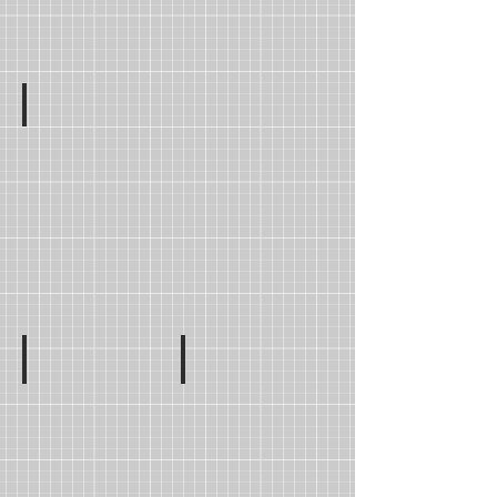
Mme Dina Bassiouny
Suppléante
Mme Céline PAQUET
Mme Camille DUBOIS
CE1A
CE1B