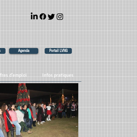
s
Agenda
Portail LVNG
fres d'emploi
Infos pratiques