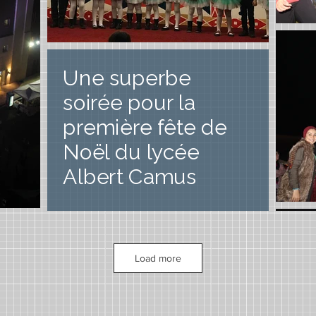
Une superbe
soirée pour la
première fête de
Noël du lycée
Albert Camus
Load more