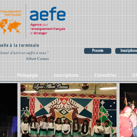
elle à la terminale
Pronote
Inscription
lonté d'arriver suffit à tout.”
Albert Camus
t
Pédagogie
Inscriptions
Calendrier
Of